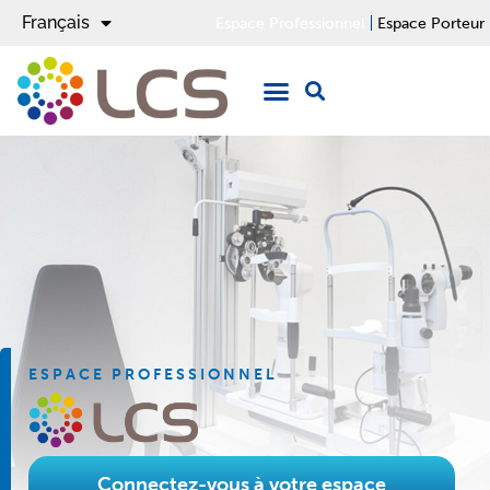
Français
English
Espace Professionnel
Espace Porteur
ESPACE PROFESSIONNEL
Connectez-vous à votre espace