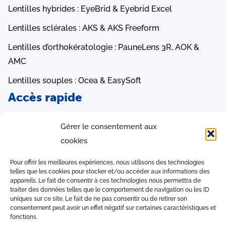
Lentilles hybrides : EyeBrid & Eyebrid Excel
Lentilles sclérales : AKS & AKS Freeform
Lentilles d’orthokératologie : PauneLens 3R, AOK &
AMC ​
Lentilles souples : Ocea & EasySoft
Accès rapide
LCS Orders
Gérer le consentement aux
Logiciel iAdapt
cookies
Table Conversion
Pour offrir les meilleures expériences, nous utilisons des technologies
Notices d’utilisation
telles que les cookies pour stocker et/ou accéder aux informations des
appareils. Le fait de consentir à ces technologies nous permettra de
traiter des données telles que le comportement de navigation ou les ID
Contact
uniques sur ce site. Le fait de ne pas consentir ou de retirer son
consentement peut avoir un effet négatif sur certaines caractéristiques et
fonctions.