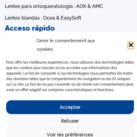
Lentes para ortoqueratología : AOK & AMC
Lentes blandas : Ocea & EasySoft
Acceso rápido
Software iAdapt
Gérer le consentement aux
cookies
Tabla de conversión
Contact Pro
Pour offrir les meilleures expériences, nous utilisons des technologies telles
que les cookies pour stocker et/ou accéder aux informations des
appareils. Le fait de consentir à ces technologies nous permettra de traiter
des données telles que le comportement de navigation ou les ID uniques
sur ce site. Le fait de ne pas consentir ou de retirer son consentement peut
avoir un effet négatif sur certaines caractéristiques et fonctions.
Accepter
2026 © Laboratoire LCS. Producido por
-
Refuser
Información jurídica
-
GPDR
Voir les préférences