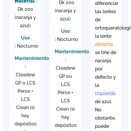
Material
:
:
Dk 200
diferenciar
Dk 200
(naranja y
las lentes
(naranja y
azul)
de
azul)
ortoqueratologí
Uso
la lente
Uso
:
Nocturno
derecha
:
Nocturno
Mantenimiento
se tiñe de
Mantenimiento
:
naranja
:
Cleadew
por
Cleadew
GP ou
defecto y
GP o LCS
LCS
la
Perox +
Perox +
izquierda
LCS
LCS
de azul.
Clean (si
Clean (si
No
hay
hay
obstante,
depósitos
depósitos
puede